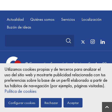
Actualidad
Quiénes somos
Servicios
Localización
Buzón de ideas
© Cooperativa Farmacéutica Asturiana Sun Aug 09
Utilizamos cookies propias y de terceros para analizar el
13:56:50 UTC 2026
uso del sitio web y mostrarte publicidad relacionada con tus
preferencias sobre la base de un perfil elaborado a partir de
Mapa web
Documento legal
Política de privacidad
tus hábitos de navegación (por ejemplo, páginas visitadas).
Cookies
Política de cookies
Configurar cookies
Rechazar
Aceptar