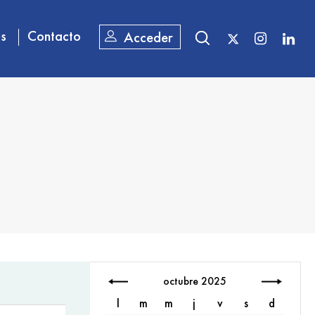
os
Contacto
Acceder
octubre 2025
l
m
m
j
v
s
d