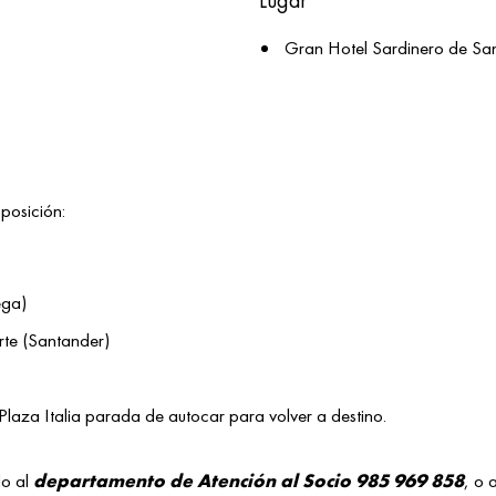
Lugar
Gran Hotel Sardinero de Sa
sposición:
ega)
rte (Santander)
aza Italia parada de autocar para volver a destino.
do al
departamento de Atención al Socio 985 969 858
, o 