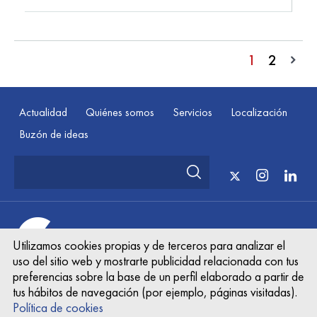
1
2
Actualidad
Quiénes somos
Servicios
Localización
Buzón de ideas
© Cooperativa Farmacéutica Asturiana Fri Aug 07
Utilizamos cookies propias y de terceros para analizar el
15:14:15 UTC 2026
uso del sitio web y mostrarte publicidad relacionada con tus
preferencias sobre la base de un perfil elaborado a partir de
Mapa web
Documento legal
Política de privacidad
tus hábitos de navegación (por ejemplo, páginas visitadas).
Cookies
Política de cookies