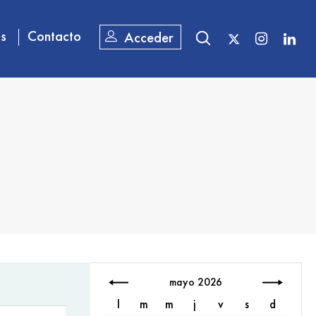
os
Contacto
Acceder
mayo 2026
l
m
m
j
v
s
d