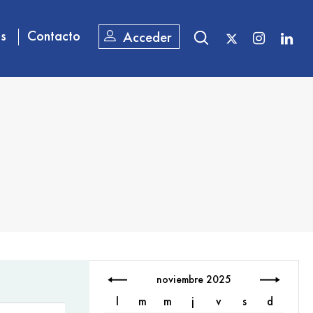
os
Contacto
Acceder
noviembre 2025
l
m
m
j
v
s
d