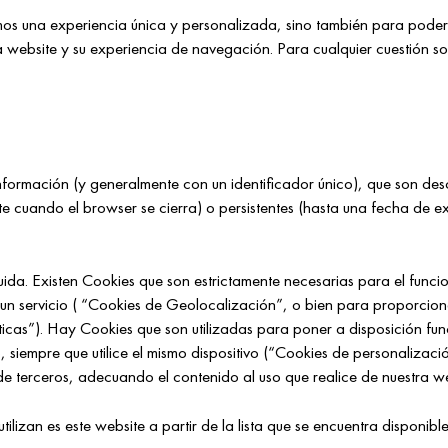
emos una experiencia única y personalizada, sino también para pode
website y su experiencia de navegación. Para cualquier cuestión sobr
formación (y generalmente con un identificador único), que son desc
cuando el browser se cierra) o persistentes (hasta una fecha de exp
guida. Existen Cookies que son estrictamente necesarias para el funci
 un servicio ( “Cookies de Geolocalización”, o bien para proporciona
líticas”). Hay Cookies que son utilizadas para poner a disposición fu
o, siempre que utilice el mismo dispositivo (“Cookies de personalizac
 terceros, adecuando el contenido al uso que realice de nuestra we
tilizan es este website a partir de la lista que se encuentra disponib