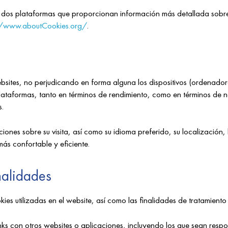
ar dos plataformas que proporcionan información más detallada sobr
//www.aboutCookies.org/
.
ebsites, no perjudicando en forma alguna los dispositivos (ordenador
 plataformas, tanto en términos de rendimiento, como en términos de
s.
nes sobre su visita, así como su idioma preferido, su localización, 
s confortable y eficiente.
nalidades
es utilizadas en el website, así como las finalidades de tratamiento d
ks con otros websites o aplicaciones, incluyendo los que sean respo