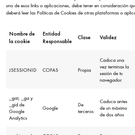
uno de esos links o aplicaciones, debe tener en consideración que
deberá leer las Políticas de Cookies de otras plataformas o aplica
Nombre de
Entidad
Clase
Validez
la cookie
Responsable
Caduca una
vez terminas la
JSESSIONID
COFAS
Propia
sesión de tu
navegador.
_gat, _ga y
Caduca antes
_gid de
De
Google
de un máximo
Google
terceros
de dos años
Analytics