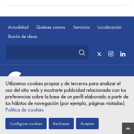
Actualidad
Quiénes somos
Servicios
Localización
Buzón de ideas
© Cooperativa Farmacéutica Asturiana Fri Aug 07
Utilizamos cookies propias y de terceros para analizar el
13:05:58 UTC 2026
uso del sitio web y mostrarte publicidad relacionada con tus
preferencias sobre la base de un perfil elaborado a partir de
Mapa web
Documento legal
Política de privacidad
tus hábitos de navegación (por ejemplo, páginas visitadas).
Cookies
Política de cookies
Configurar cookies
Rechazar
Aceptar